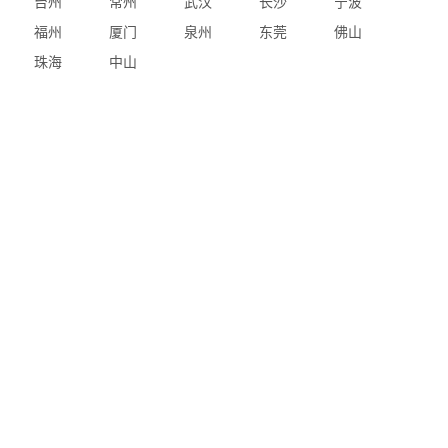
台州
常州
武汉
长沙
宁波
福州
厦门
泉州
东莞
佛山
珠海
中山