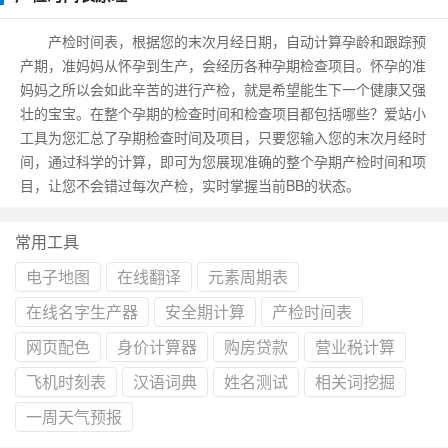
产检时间表，根据您的末次月经日期，自动计算孕龄和跟踪预
产期，准妈妈从怀孕到生产，会经历各种孕期检查项目。怀孕的准
妈妈之所以会如此辛苦的进行产检，就是希望能生下一个健康又强
壮的宝宝。在整个孕期的检查时间和检查项目都包括哪些？爱站小
工具为您汇总了孕期检查时间及项目，只要您输入您的末次月经时
间，通过科学的计算，即可为您展现准确的整个孕期产检时间和项
目，让您不会错过每次产检，实时掌握当前BB的状态。
常用工具
电子地图
在线翻译
元素周期表
在线名字生产器
安全期计算
产检时间表
网页配色
身价计算器
购房贷款
营业税计算
飞机时刻表
汉语词典
姓名测试
相关词挖掘
一周天气预报