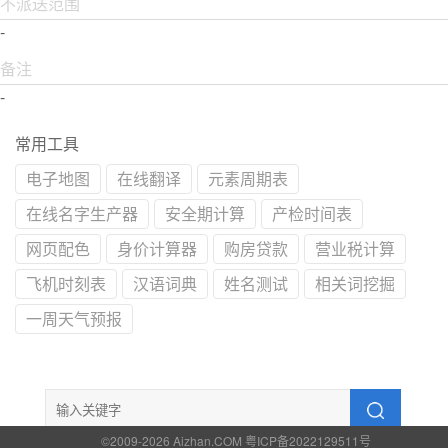
不派送范围
-
备注
-
常用工具
电子地图
在线翻译
元素周期表
在线名字生产器
安全期计算
产检时间表
网页配色
身价计算器
购房贷款
营业税计算
飞机时刻表
汉语词典
姓名测试
相关词挖掘
一周天气预报
©2009-2026 Aizhan.COM 粤ICP备2022129511号