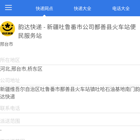
快递网点
快递大全
电话大全
韵达快递 - 新疆吐鲁番市公司鄯善县火车站便
民服务站
邢台市
所在地区
河北,邢台市,桥东区
公司地址
新疆维吾尔自治区吐鲁番市鄯善县火车站镇吐哈石油基地南门韵
达快递
联系电话
派送范围
-