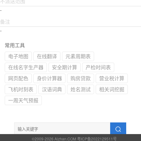
不派送范围
-
备注
-
常用工具
电子地图
在线翻译
元素周期表
在线名字生产器
安全期计算
产检时间表
网页配色
身价计算器
购房贷款
营业税计算
飞机时刻表
汉语词典
姓名测试
相关词挖掘
一周天气预报
©2009-2026 Aizhan.COM 粤ICP备2022129511号